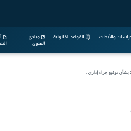
راسات والأبحاث
القواعد القانونية
مبادئ
أح
الفتوى
الن