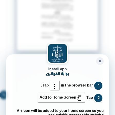
✕
Install app
بوابة القوانين
Tap
in the browser bar.
1
🔍
Add to Home Screen
Tap
2
An icon will be added to your home screen so you
can quickly access this website.