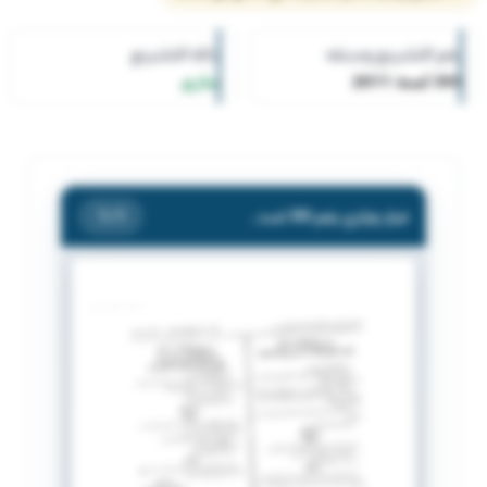
رقم التشريع وسنته
حالة التشريع
393 لسنة 2011
ساري
قرار وزاري رقم 393 لسنة 2011 بشأن تعيين أعضاء في مجلس إدارة المؤسسة العامة للتأمينات الإجتماعية .
/ 1
1