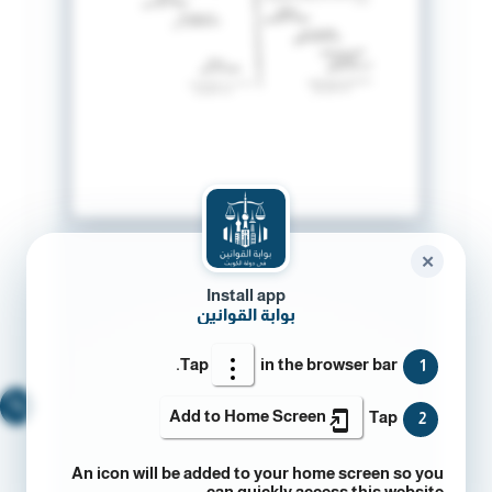
✕
Install app
بوابة القوانين
Tap
in the browser bar.
1
🔍
Add to Home Screen
Tap
2
An icon will be added to your home screen so you
can quickly access this website.