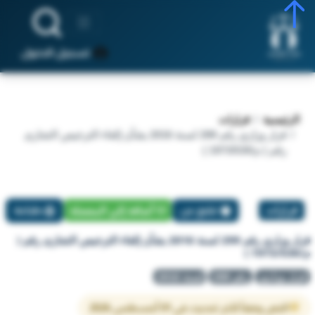
تسجيل الدخول
الرئيسية
قرارات
قرار وزاري رقم 299 لسنة 2016 بشأن إلغاء الترخيص التجارى
رقم ( م/1973/530 )
قرارات
تبليغ عن
أضافة إلي المفضلة
طباعة
قرار وزاري رقم 299 لسنة 2016 بشأن إلغاء الترخيص التجارى رقم (
م/1973/530 )
قرار وزاري
رقم 299
لسنة 2016
النص وفقاً لآخر تحديث في 01 أغسطس 2026