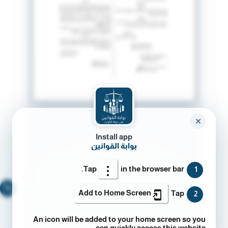
✕
Install app
بوابة القوانين
Tap
in the browser bar.
1
🔍
Add to Home Screen
Tap
2
An icon will be added to your home screen so you
can quickly access this website.