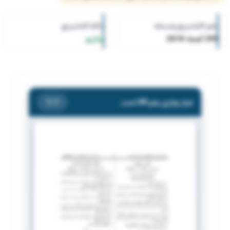
رقم التشريع وسنته
حالة التشريع
299 لسنة 2016
ساري
قرار وزاري رقم 299 لسنة 2016 بشأن إلغاء الترخيص التجارى رقم ( م/1973/530 )
/ 1
1