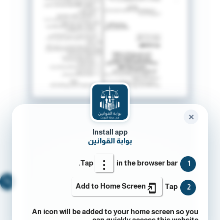
✕
Install app
بوابة القوانين
Tap
in the browser bar.
1
🔍
Add to Home Screen
Tap
2
An icon will be added to your home screen so you
can quickly access this website.