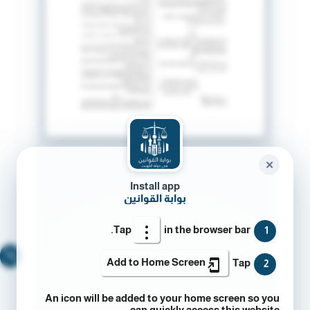
✕
Install app
بوابة القوانين
Tap
in the browser bar.
1
🔍
Add to Home Screen
Tap
2
An icon will be added to your home screen so you
can quickly access this website.