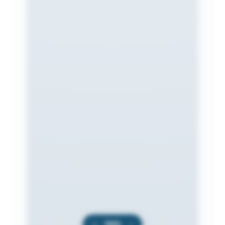
+
100%
−