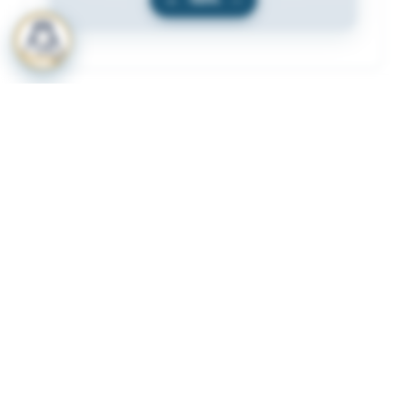
المرفقات
لعرض المرفقات يجب عليك الاشتراك
أشترك الآن
ذات لصلة
قرار رقم 349 لسنة 2023 بشأن لائحة الاشتراطات
1
والضوابط الواجب توافرها لترخيص المنشات الصحية