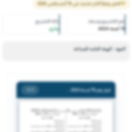
النص وفقاً لآخر تحديث في 10 أغسطس 2026
رقم التشريع وسنته
حالة التشريع
78 لسنة 2024
ساري
الجهة : الهيئة العامة للصناعة
قرار رقم 78 لسنة 2024 — الهيئة العامة للصناعة — بشأن توقيع جزاء اداري / انذار / شركة فدان للتجارة والمقاولات العامة
/ 1
1