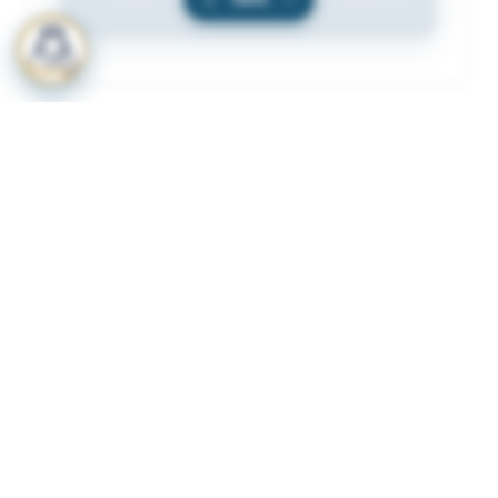
المرفقات
لعرض المرفقات يجب عليك الاشتراك
أشترك الآن
ذات لصلة
قرار رقم 349 لسنة 2023 بشأن لائحة الاشتراطات
1
والضوابط الواجب توافرها لترخيص المنشات الصحية