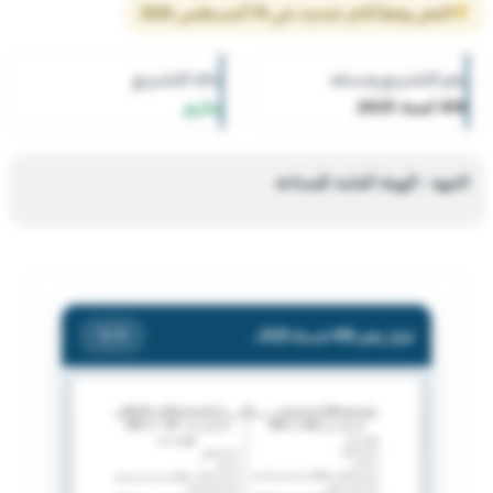
النص وفقاً لآخر تحديث في 10 أغسطس 2026
رقم التشريع وسنته
حالة التشريع
456 لسنة 2025
ساري
الجهة : الهيئة العامة للصناعة
قرار رقم 456 لسنة 2025 — الهيئة العامة للصناعة — بشأن توقيع جزاء اداري انذار السادة / شركة الخدمات للمخازن ش.م.ك.م
/ 1
1