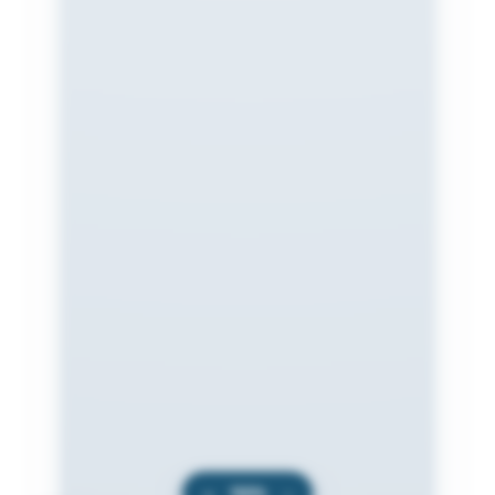
+
100%
−