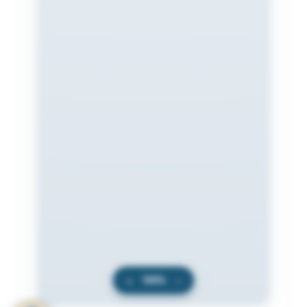
+
100%
−