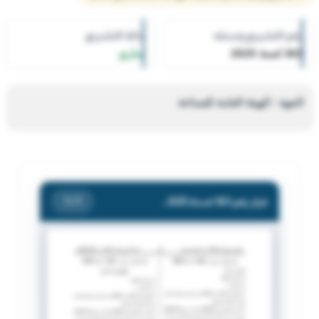
رقم التشريع وسنته
حالة التشريع
363 لسنة 2025
ساري
الجهة : الهيئة العامة للصناعة
قرار رقم 363 لسنة 2025 — الهيئة العامة للصناعة — بشأن إنذار السيد / جاسم سلطان جاسم الدبوس
/ 1
1