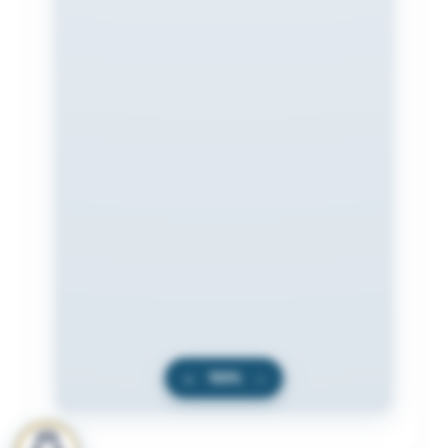
+
100%
−