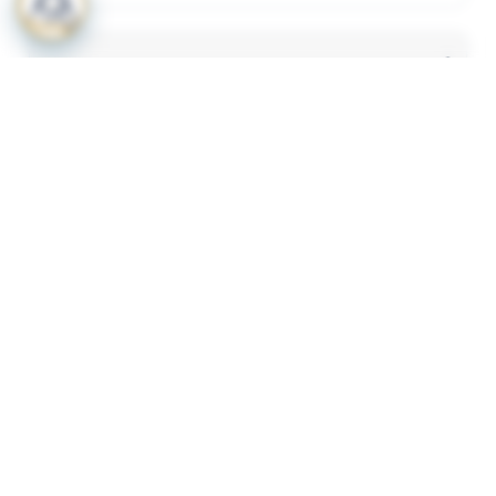
المرفقات
لعرض المرفقات يجب عليك الاشتراك
أشترك الآن
ذات لصلة
قرار رقم 349 لسنة 2023 بشأن لائحة الاشتراطات
1
والضوابط الواجب توافرها لترخيص المنشات الصحية
الاهلية
وحدة تنظيم التأمين قرار رقم 70 لسنة 2023 باصدار نظام
2
توحيد وثيقة تأمين المسؤولية المدنية الناشئة عن حوادث