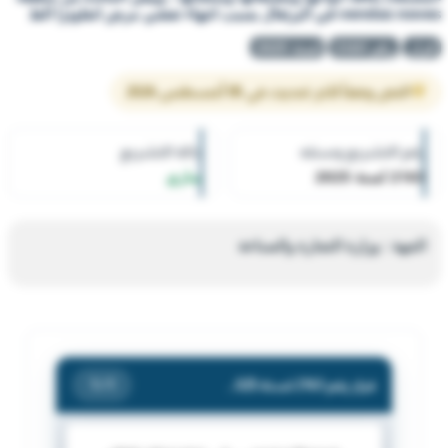
vendas noves في البرتغال بسبب انتهاء تفشي مرض انفلونزا الط
قرار
رقم 2163
لسنة 2025
النص وفقاً لآخر تحديث في 05 أغسطس 2026
رقم التشريع وسنته
حالة التشريع
2163 لسنة 2025
ساري
الجهة : وزارة التجارة والصناعة
قرار رقم 2163 لسنة 2025 — وزارة التجارة والصناعة — بشأن رفع الحظر عن استيراد جميع لحوم الطيور (الطازجة - المبردة - المجمدة - المصنعة) بكافة أنواعها ومشتقاتها ومنتجاتها ، وبيض المائدة من منطقة vendas noves في البرتغال بسبب انتهاء تفشي مرض انفلونزا الط
/ 1
1