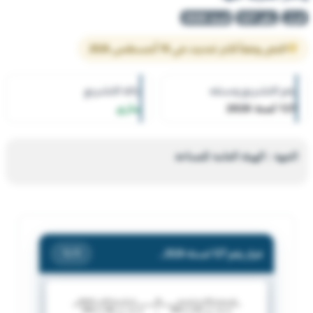
قرار
رقم 127
لسنة 2026
النص وفقاً لآخر تحديث في 10 أغسطس 2026
رقم التشريع وسنته
حالة التشريع
127 لسنة 2026
ساري
الجهة : الهيئة العامة للصناعة
قرار رقم 127 لسنة 2026 — الهيئة العامة للصناعة — بشأن إغلاق قسيمة إغلاق/ القسيمة رقم (72) الكائنة بمنطقة المرقاب الصناعية الأولى (بلوك 1) قطعة (3/ سوق الصفارين) حتى يتم إزالة المخالفات والآثار المترتبة عليها.
/ 1
1