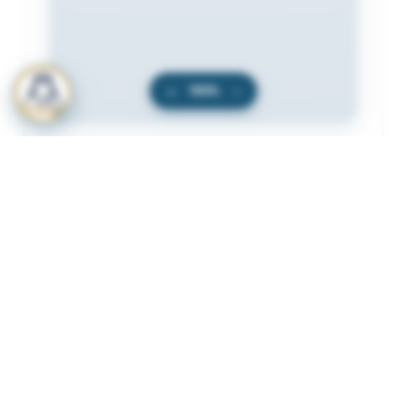
+
100%
−
المرفقات
لعرض المرفقات يجب عليك الاشتراك
أشترك الآن