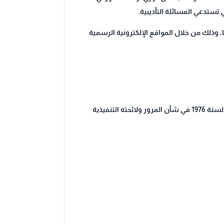
 تستدعي المسائلة التأديبية.
، وذلك من خلال المواقع الإلكترونية الرسمية
تمتنع الجهة المختصة عن إصدار أو تجديد ترخيص المركبات الآلية على النحو المنظم في المادة (6) من المرسوم بقانون رقم (67) لسنة 1976 في شأن المرور ولائحته التنفيذية