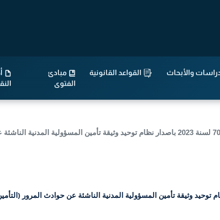
راسات والأبحاث
القواعد القانونية
مبادئ
أح
الفتوى
الن