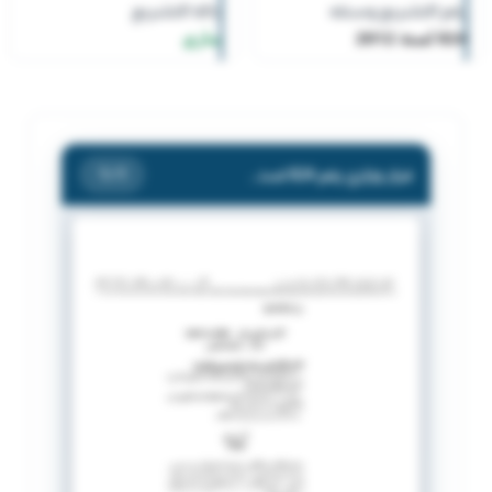
رقم التشريع وسنته
حالة التشريع
824 لسنة 2012
ساري
قرار وزاري رقم 824 لسنة 2012 بشأن : معاملة قصر .
/ 1
1