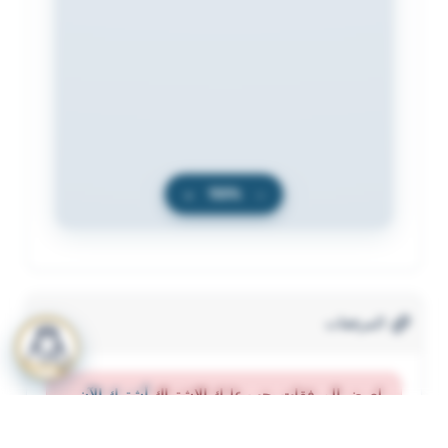
+
100%
−
المرفقات
لعرض المرفقات يجب عليك الاشتراك
أشترك الآن