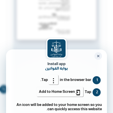
✕
Install app
بوابة القوانين
Tap
in the browser bar.
1
🔍
Add to Home Screen
Tap
2
An icon will be added to your home screen so you
can quickly access this website.