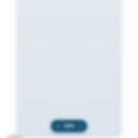
+
100%
−