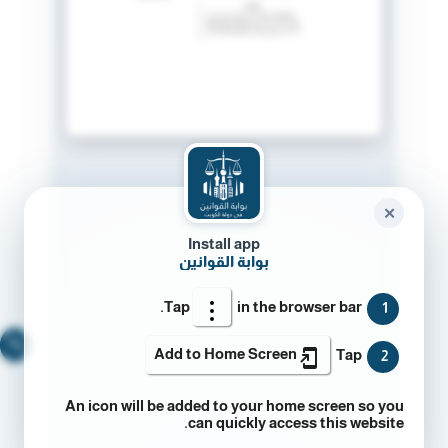
✕
Install app
بوابة القوانين
Tap
in the browser bar.
1
🔍
Add to Home Screen
Tap
2
An icon will be added to your home screen so you
can quickly access this website.