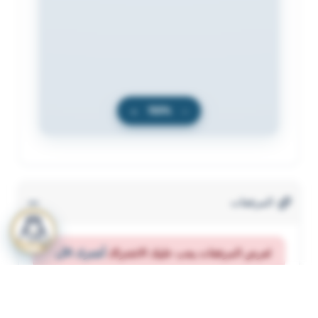
+
100%
−
المرفقات
لعرض المرفقات يجب عليك الاشتراك
أشترك الآن