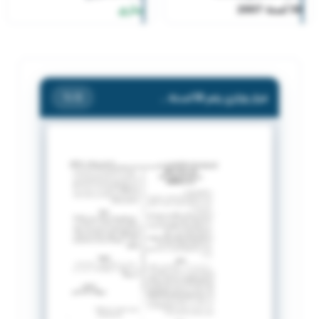
58 لسنة 2007
ساري
قرار وزاري رقم 58 لسنة 2007
/ 3
1