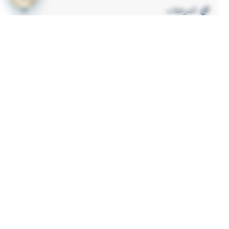
المرفقات
لعرض المرفقات يجب عليك الاشتراك
أشترك الآن
ذات لصلة
قرار رقم 349 لسنة 2023 بشأن لائحة الاشتراطات
1
والضوابط الواجب توافرها لترخيص المنشات الصحية
الاهلية
وحدة تنظيم التأمين قرار رقم 70 لسنة 2023 باصدار نظام
2
توحيد وثيقة تأمين المسؤولية المدنية الناشئة عن حوادث
المرور (التأمين الاجباري للمركبات)