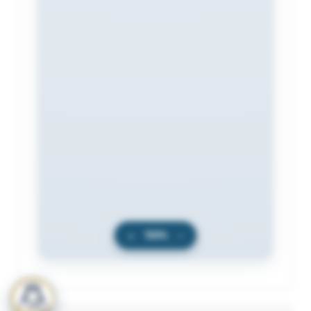
+
100%
−