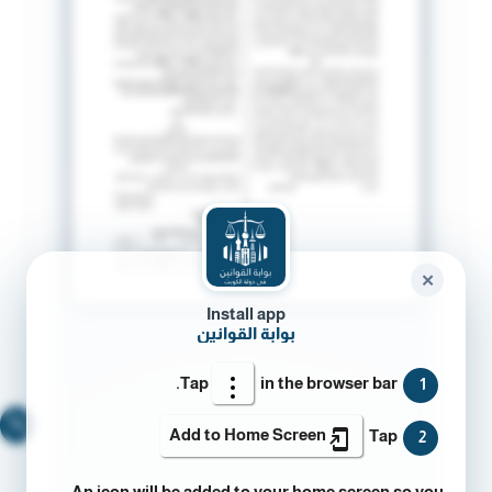
✕
Install app
بوابة القوانين
Tap
in the browser bar.
1
🔍
Add to Home Screen
Tap
2
An icon will be added to your home screen so you