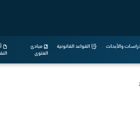
راسات والأبحاث
القواعد القانونية
مبادئ
أح
الفتوى
الن