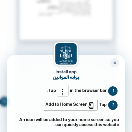
✕
Install app
بوابة القوانين
Tap
in the browser bar.
1
🔍
Add to Home Screen
Tap
2
An icon will be added to your home screen so you
can quickly access this website.