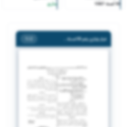
50 لسنة 1987
ساري
قرار وزاري رقم 50 لسنة 1987
/ 2
1