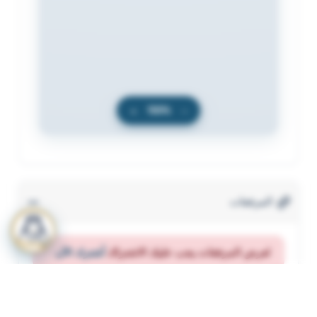
+
100%
−
المرفقات
لعرض المرفقات يجب عليك الاشتراك
أشترك الآن