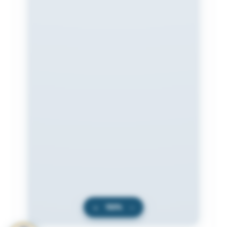
+
100%
−