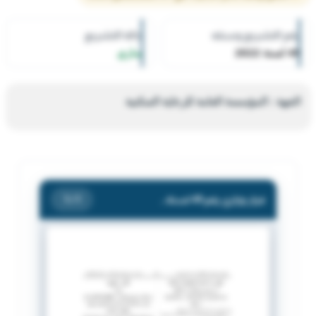
رقم التشريع وسنته
حالة التشريع
49 لسنة 2022
ساري
الجهة : المؤسسة العامة للرعاية السكنية
قرار وزاري رقم 49 لسنة 2022 بشأن تعديل نص المادة (51) من لائحة الرعاية السكنية.
/ 1
1