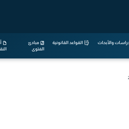
راسات والأبحاث
القواعد القانونية
مبادئ
أح
الفتوى
الن