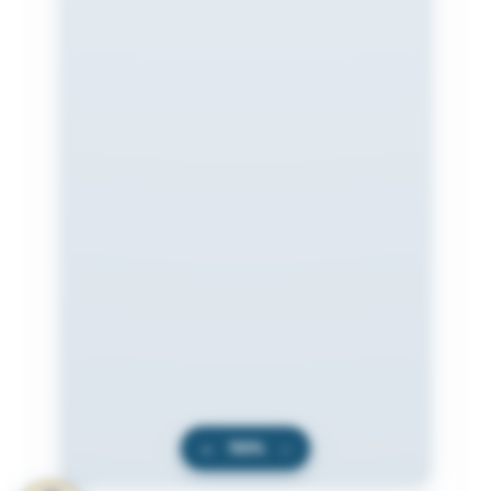
+
100%
−