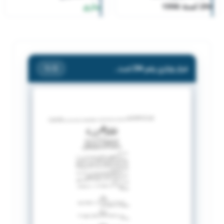
294 لسنة 1996
ساري
قرار وزاري رقم 294 لسنة 1996
/ 3
1