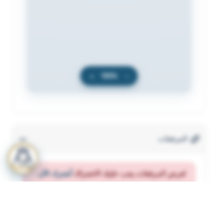
+
100%
−
المرفقات
لعرض المرفقات يجب عليك الاشتراك
أشترك الآن