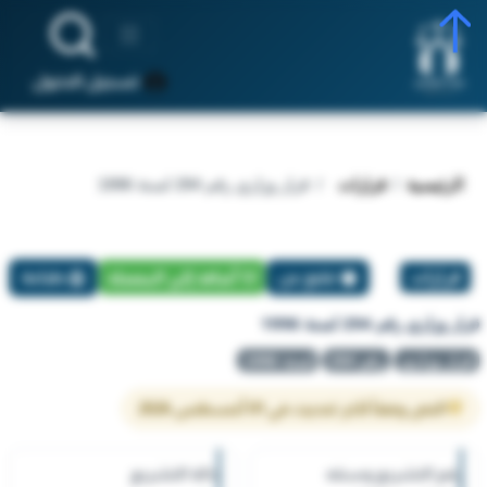
تسجيل الدخول
الرئيسية
قرارات
قرار وزاري رقم 294 لسنة 1996
قرارات
تبليغ عن
أضافة إلي المفضلة
طباعة
قرار وزاري رقم 294 لسنة 1996
قرار وزاري
رقم 294
لسنة 1996
النص وفقاً لآخر تحديث في 01 أغسطس 2026
رقم التشريع وسنته
حالة التشريع