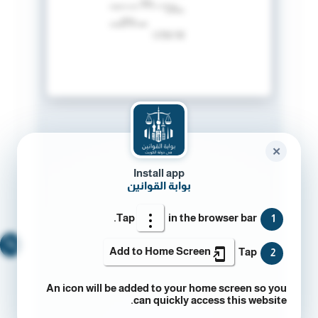
✕
Install app
بوابة القوانين
Tap
in the browser bar.
1
🔍
Add to Home Screen
Tap
2
An icon will be added to your home screen so you
can quickly access this website.