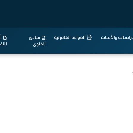
راسات والأبحاث
القواعد القانونية
مبادئ
أح
الفتوى
الن