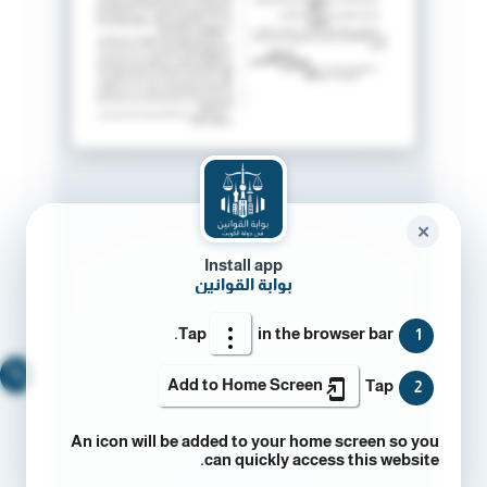
✕
Install app
بوابة القوانين
Tap
in the browser bar.
1
🔍
Add to Home Screen
Tap
2
An icon will be added to your home screen so you
can quickly access this website.