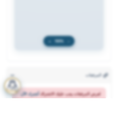
+
100%
−
المرفقات
لعرض المرفقات يجب عليك الاشتراك
أشترك الآن