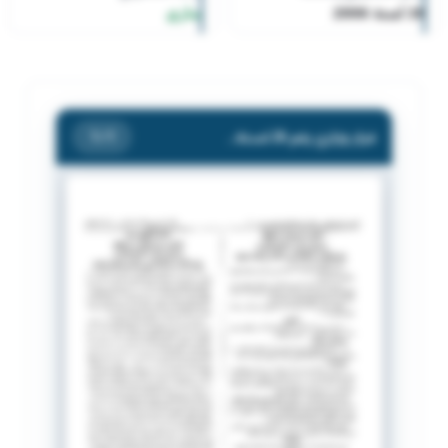
26 لسنة 2006
ساري
قرار وزاري رقم 26 لسنة 2006
/ 1
1