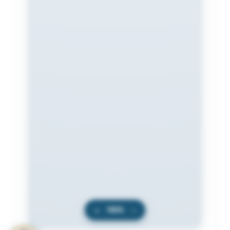
+
100%
−