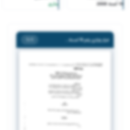
18 لسنة 2008
ساري
قرار وزاري رقم 18 لسنة 2008
/ 1
1