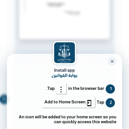
✕
Install app
بوابة القوانين
Tap
in the browser bar.
1
🔍
Add to Home Screen
Tap
2
An icon will be added to your home screen so you
can quickly access this website.