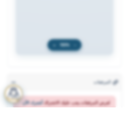
+
100%
−
المرفقات
لعرض المرفقات يجب عليك الاشتراك
أشترك الآن