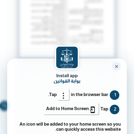
✕
Install app
بوابة القوانين
Tap
in the browser bar.
1
🔍
Add to Home Screen
Tap
2
An icon will be added to your home screen so you
can quickly access this website.