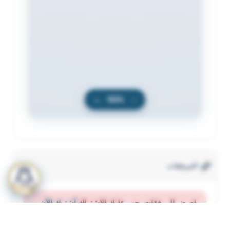
+
100%
−
المرفقات
لعرض المرفقات يجب عليك الاشتراك
أشترك الآن