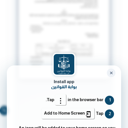
✕
Install app
بوابة القوانين
Tap
in the browser bar.
1
🔍
Add to Home Screen
Tap
2
An icon will be added to your home screen so you