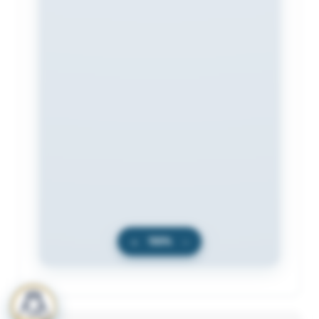
+
100%
−