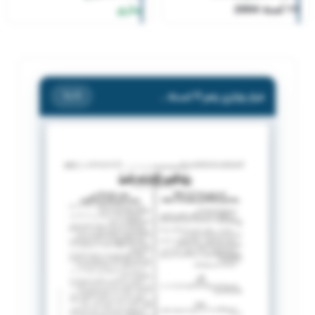
11 لسنة 2004
ساري
قرار وزاري رقم 11 لسنة 2004
/ 1
1