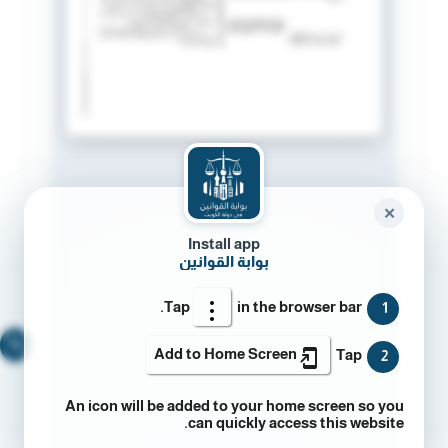
✕
Install app
بوابة القوانين
Tap
in the browser bar.
1
🔍
Add to Home Screen
Tap
2
An icon will be added to your home screen so you
can quickly access this website.