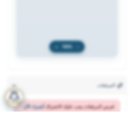
+
100%
−
المرفقات
لعرض المرفقات يجب عليك الاشتراك
أشترك الآن