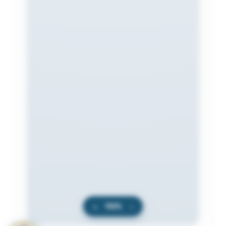
+
100%
−