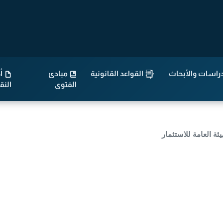
راسات والأبحاث
القواعد القانونية
مبادئ
أح
الفتوى
الن