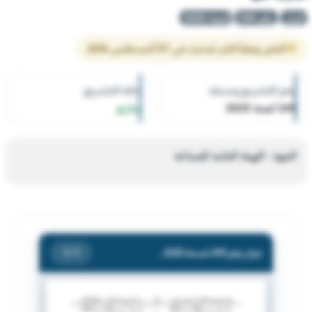
قرار
رقم 249
لسنة 2025
النص وفقاً لآخر تحديث في 07 أغسطس 2026
رقم التشريع وسنته
حالة التشريع
249 لسنة 2025
ساري
الجهة : الهيئة العامة للصناعة
قرار رقم 249 لسنة 2025 — الهيئة العامة للصناعة — بشأن اغلاق القسائم ارقام (705-704-703-702-701-700-699-698) الكائنة بمنطقة جنوب أمغرة - قطعة (1) ، حتي يتم ازالة المخالفات والآثار المترتبة عليها
/ 1
1