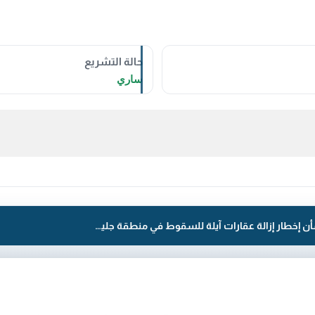
حالة التشريع
ساري
قرار رقم 2121 لسنة 2025 — بلدية الكويت — بشأن إخطار إزالة عقارات آيلة للسقوط في منطقة جليب الشيوخ