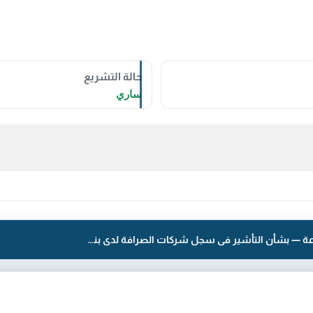
حالة التشريع
ساري
قرار رقم 193 لسنة 2016 — الهيئة العامة للصناعة — بشأن التأشير فى سجل شركات الصرافة لدى بنك الكويت المركزى بالتعديل على بيانات شركة المدينة للصرافة الدولية .