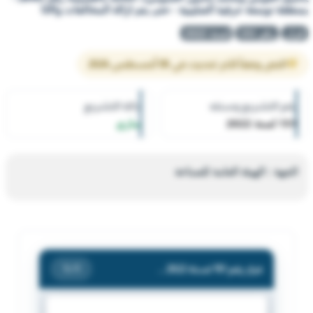
بمنطقة توسعة حرفية الصليبية - حتى يتم ازالة المخالفات والاثا
قرار
رقم 151
لسنة 2022
النص وفقاً لآخر تحديث في 05 أغسطس 2026
رقم التشريع وسنته
حالة التشريع
151 لسنة 2022
ساري
الجهة : الهيئة العامة للصناعة
قرار رقم 151 لسنة 2022 — الهيئة العامة للصناعة — بشأن اغلاق شركة المجموعة المتكاملة لتعبئة وتغليف المواد الغذائية - (عبد الله ياسيم العومي ومحمد ياسين العمومي). الكائنة بالقسيمة رقم (B46) - بمنطقة توسعة حرفية الصليبية - حتى يتم ازالة المخالفات والاثا
/ 1
1