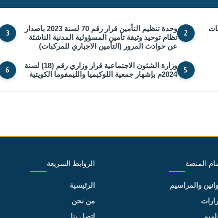
راطات
وحدة تنظيم التأمين قرار رقم 70 لسنة 2023 باصدار
3
2
نظام توحيد وثيقة تأمين المسؤولية المدنية الناشئة
عن حوادث المرور (التأمين الاجباري للمركبات)
وزارة الشئون الاجتماعية قرار وزاري رقم (18) لسنة
6
5
2024م بإشهار جمعية اللوكيميا والليمفوما الكويتية
ام المنصة
الروابط السريعة
وانين والمراسيم
الرئيسية
رارات
من نحن
اميم
اتصل بنا