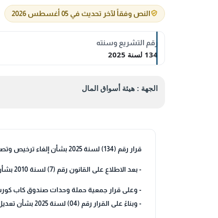
النص وفقاً لآخر تحديث في 05 أغسطس 2026
رقم التشريع وسنته
134 لسنة 2025
الجهة : هيئة أسواق المال
قرار رقم (134) لسنة 2025 بشأن إلغاء ترخيص وتصفية صندوق كاب كورب المحلي
- بعد الاطلاع على القانون رقم (7) لسنة 2010 بشأن إنشاء هيئة أسواق المال وتنظيم نشاط الأوراق المالية ولائحته التنفيذية وتعديلاتهما،
- وعلى قرار جمعية حملة وحدات صندوق كاب كورب المحلي المنعقدة بتاريخ 30/6/2025 بالموافقة ع
- وبناءً على القرار رقم (04) لسنة 2025 بشأن تعديل صلاحيات الاعتماد النهائي لإجراءات عمل قطاع الإشراف الصادر بتاريخ 12/1/2025.