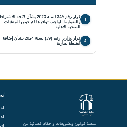
قرار رقم 349 لسنة 2023 بشأن لائحة الاشت
1
والضوابط الواجب توافرها لترخيص المنشات
الصحية الاهلية
قرار وزاري رقم (39) لسنة 2024 بشأن إضافة
4
أنشطة تجارية
أقس
الق
الق
منصة قوانين وتشريعات واحكام قضائية من
التع