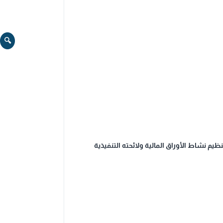
🔍
م (7) لسنة 2010 بشأن إنشاء هيئة أسواق المال وتنظيم نشاط الأوراق المالية ولائحته التنفيذية