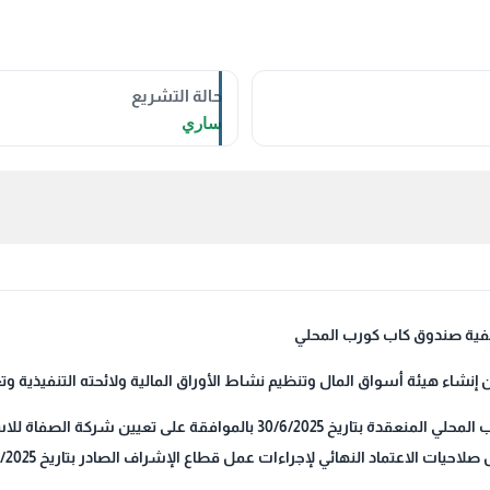
حالة التشريع
ساري
لى تعيين شركة الصفاة للاستثمار كمصفٍّ للصندوق،