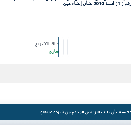
نشاء هيئ
حالة التشريع
ساري
قرار رقم 123 لسنة 2016 — الهيئة العامة للصناعة — بشأن طلب الترخيص المقدم من شركة غيتهاوس كابيتال للاستثمارات الاقتصادية والمالية ( ش . م . ك ) مقفلة لمزاولة أنشطة أوراق مالية وفق أحكام الشريعة الإسلامية وفقا للقانون رقم ( 7 ) لسنة 2010 بشأن إنشاء هيئ