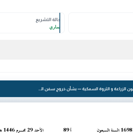
حالة التشريع
ساري
قرار رقم 1094 لسنة 2024 — الهيئة العامة لشئون الزراعة و الثروة السمكية — بشأن خروج سفن الصيد الكويتية لصيد الروبيان.