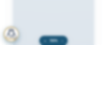
+
100%
−
المرفقات
لعرض المرفقات يجب عليك الاشتراك
أشترك الآن