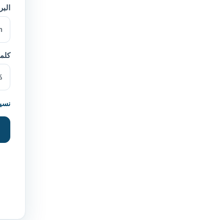
البر
كلمة
نسي