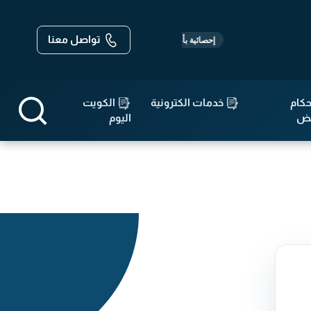
تواصل معنا
-
-
قوانين :
568
قرارات :
14,670
إحصائية بأعداد القوانين والتشريعات
كام
خدمات الكترونية
الكويت
قض
اليوم