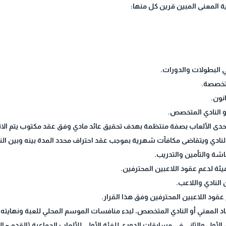
ية المعنى المبين قرين كل منها:
ي البطولات والدورات.
لمتخصصة.
انون.
 أو النادي المتخصص.
 إحدى الألعاب بصفة منتظمة بهدف تحقيق عائد مادي وفق عقد مكتوب يتم ال
النادي ويتقاضى مكافآت شهرية بموجب عقد احتراف محدد المدة بينه وبين النا
شة والتأمين والتدريب.
لهيئة لدعم عقود اللاعبين المحترفين.
 النادي واللاعب.
عقود اللاعبين المحترفين وفق هذا القرار.
تحاد المعني أو النادي المتخصص، لبدء منافسات الموسم المحلي للعبة ونهايته.
ين الأول والثاني في مسابقات الدوري للفئة الأولى للألعاب الجماعية (القدم – الي