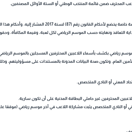
للاعب المحترف ضمن قائمة المنتخب الوطني أو الستة الأوائل المصنفين.
يبرم النادي الرياضي مع اللاعب عقد احتراف ذا طبيعة خاصة يخضع ل
بداية التعاقد ونهايته حسب الموسم الرياضي لكل لعبة، وقيمة المكافأة، وحقوق
كل موسم رياضي بكشف بأسماء اللاعبين المحترفين المسجلين بالموسم الرياضي 
 الأمين العام، وتكون صحة البيانات المدونة بالمستندات على مسؤوليتهم، وذل
حاد المعني أو النادي المتخصص.
عبين المحترفين غير حاملي البطاقة المدنية على أن تكون سارية.
Score she) من الاتحاد المعني أو النادي المتخصص يثبت مشاركة اللاعب في آخر موسم رياضي (
رف.