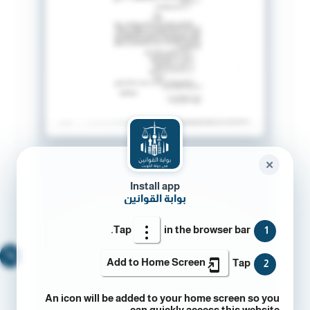
✕
Install app
بوابة القوانين
Tap
in the browser bar.
1
🔍
Add to Home Screen
Tap
2
An icon will be added to your home screen so you
can quickly access this website.