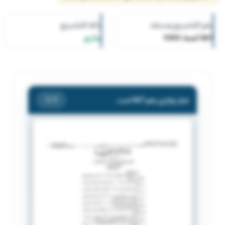
رقم التشريع وسنته
حالة التشريع
667 لسنة 1993
ساري
قرار وزاري رقم 667 لسنة 1993 بشأن تكليف بالتفيش علي مكاتب العمالة المنزلية
/ 1
1