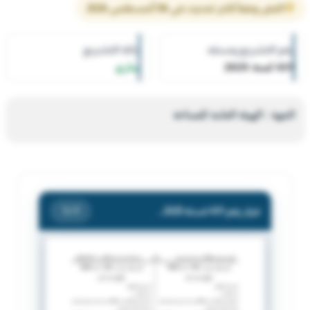
النص وفقاً لآخر تحديث في 06 أغسطس 2026
رقم التشريع وسنته
حالة التشريع
431 لسنة 2025
ساري
الجهة : الهيئة العامة للصناعة
قرار رقم 431 لسنة 2025 — الهيئة العامة للصناعة — بشأن توقيع جزاء اداري إنذار / الشركة العالمية للمباني ش.م.ك مقفلة
/ 1
1