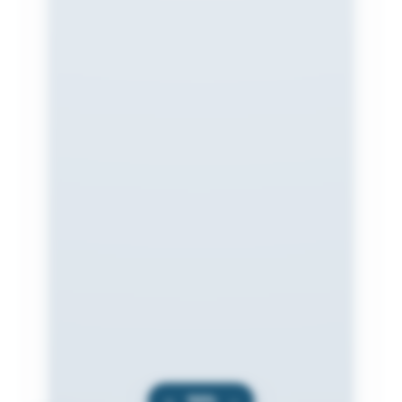
+
100%
−