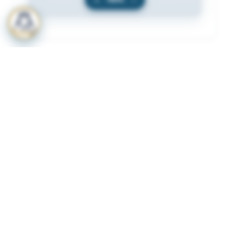
المرفقات
لعرض المرفقات يجب عليك الاشتراك
أشترك الآن
ذات لصلة
قرار رقم 349 لسنة 2023 بشأن لائحة الاشتراطات
1
والضوابط الواجب توافرها لترخيص المنشات الصحية