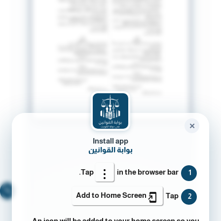
✕
Install app
بوابة القوانين
Tap
in the browser bar.
1
🔍
Add to Home Screen
Tap
2
An icon will be added to your home screen so you