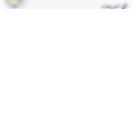
المرفقات
لعرض المرفقات يجب عليك الاشتراك
أشترك الآن
ذات لصلة
قرار رقم 349 لسنة 2023 بشأن لائحة الاشتراطات
1
والضوابط الواجب توافرها لترخيص المنشات الصحية
الاهلية
وحدة تنظيم التأمين قرار رقم 70 لسنة 2023 باصدار نظام
2
توحيد وثيقة تأمين المسؤولية المدنية الناشئة عن حوادث
المرور (التأمين الاجباري للمركبات)