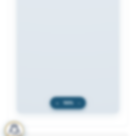
+
100%
−