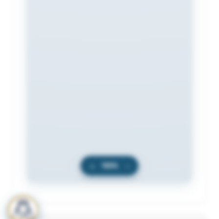
+
100%
−