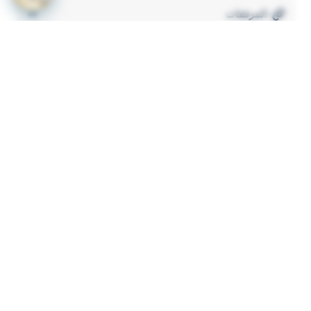
المرفقات
لعرض المرفقات يجب عليك الاشتراك
أشترك الآن
ذات لصلة
قرار رقم 349 لسنة 2023 بشأن لائحة الاشتراطات
1
والضوابط الواجب توافرها لترخيص المنشات الصحية
الاهلية
وحدة تنظيم التأمين قرار رقم 70 لسنة 2023 باصدار نظام
2
توحيد وثيقة تأمين المسؤولية المدنية الناشئة عن حوادث
المرور (التأمين الاجباري للمركبات)