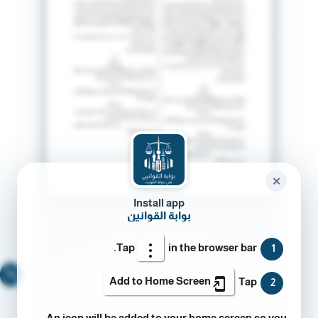
✕
Install app
بوابة القوانين
Tap
in the browser bar.
1
🔍
Add to Home Screen
Tap
2
An icon will be added to your home screen so you