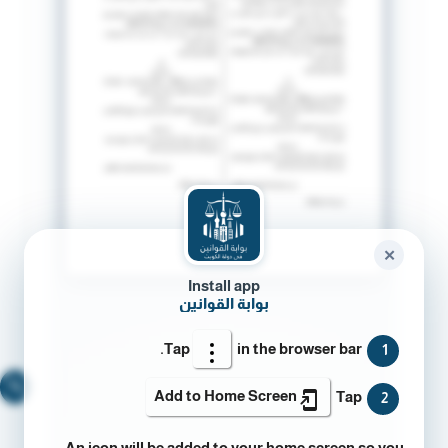
✕
Install app
بوابة القوانين
Tap
in the browser bar.
1
🔍
Add to Home Screen
Tap
2
An icon will be added to your home screen so you