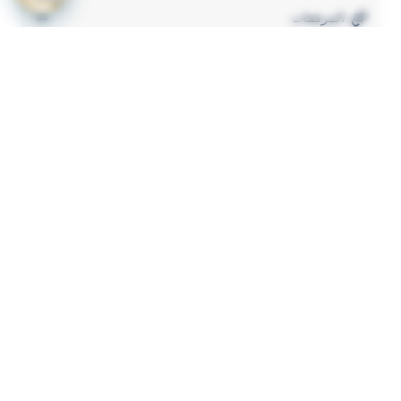
المرفقات
لعرض المرفقات يجب عليك الاشتراك
أشترك الآن
ذات لصلة
قرار رقم 349 لسنة 2023 بشأن لائحة الاشتراطات
1
والضوابط الواجب توافرها لترخيص المنشات الصحية
الاهلية
وحدة تنظيم التأمين قرار رقم 70 لسنة 2023 باصدار نظام
2
توحيد وثيقة تأمين المسؤولية المدنية الناشئة عن حوادث
المرور (التأمين الاجباري للمركبات)