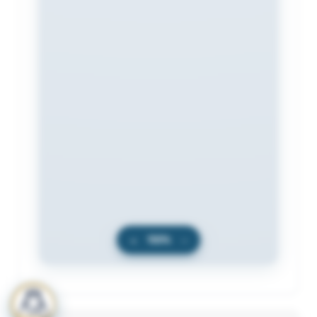
+
100%
−