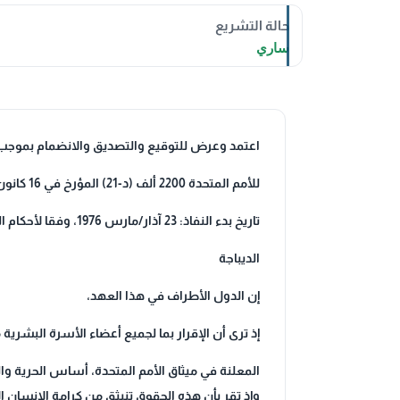
حالة التشريع
ساري
اعتمد وعرض للتوقيع والتصديق والانضمام بموجب ق
للأمم المتحدة 2200 ألف (د-21) المؤرخ في 16 كانون/ديسمبر1966
تاريخ بدء النفاذ: 23 آذار/مارس 1976، وفقا لأحكام المادة 49
الديباجة
إن الدول الأطراف في هذا العهد،
إذ ترى أن الإقرار بما لجميع أعضاء الأسرة البشر
المعلنة في ميثاق الأمم المتحدة، أساس الحرية وا
وإذ تقر بأن هذه الحقوق تنبثق من كرامة الإنسان ا