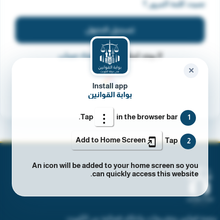
نسيت كلمة المرور ؟
تسجيل الدخول
لا يوجد لديك حساب؟
انشاء حساب
✕
Install app
بوابة القوانين
Tap
in the browser bar.
1
Add to Home Screen
Tap
2
An icon will be added to your home screen so you
can quickly access this website.
منصة قوانين وتشريعات واحكام قضائية من الكويت