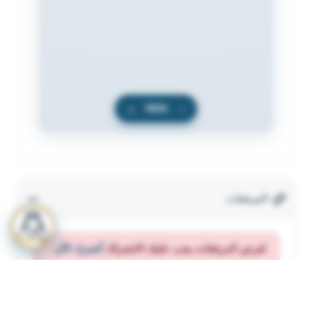
+
100%
−
المرفقات
لعرض المرفقات يجب عليك الاشتراك
أشترك الآن