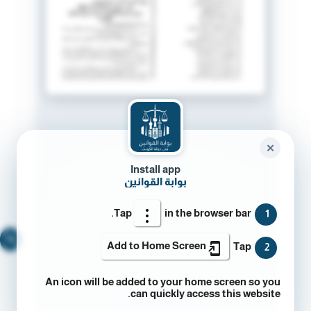
✕
Install app
بوابة القوانين
Tap
in the browser bar.
1
🔍
Add to Home Screen
Tap
2
An icon will be added to your home screen so you
can quickly access this website.