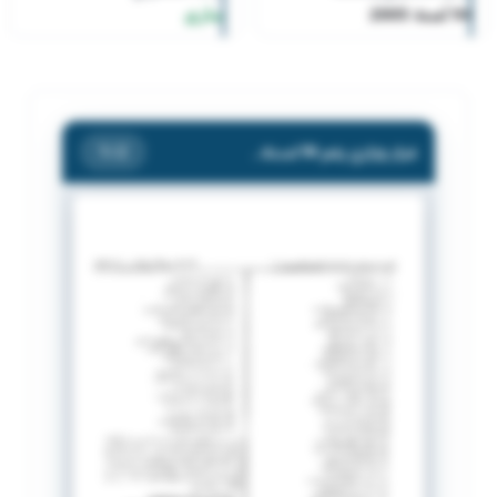
94 لسنة 2005
ساري
قرار وزاري رقم 94 لسنة 2005
/ 2
1